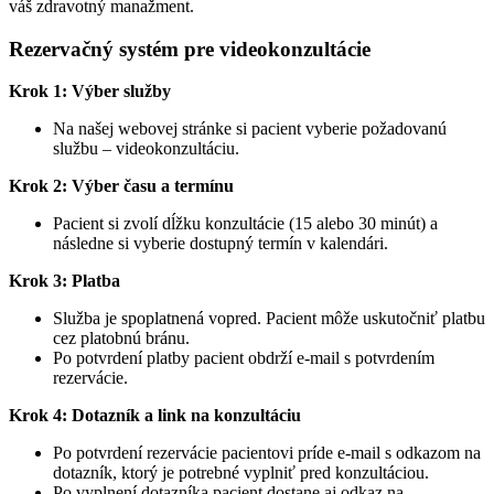
váš zdravotný manažment.
Rezervačný systém pre videokonzultácie
Krok 1: Výber služby
Na našej webovej stránke si pacient vyberie požadovanú
službu – videokonzultáciu.
Krok 2: Výber času a termínu
Pacient si zvolí dĺžku konzultácie (15 alebo 30 minút) a
následne si vyberie dostupný termín v kalendári.
Krok 3: Platba
Služba je spoplatnená vopred. Pacient môže uskutočniť platbu
cez platobnú bránu.
Po potvrdení platby pacient obdrží e-mail s potvrdením
rezervácie.
Krok 4: Dotazník a link na konzultáciu
Po potvrdení rezervácie pacientovi príde e-mail s odkazom na
dotazník, ktorý je potrebné vyplniť pred konzultáciou.
Po vyplnení dotazníka pacient dostane aj odkaz na