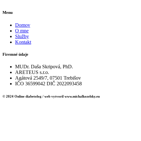
Menu
Domov
O mne
Služby
Kontakt
Firemné údaje
MUDr. Daša Skripová, PhD.
ARETEUS s.r.o.
Agátová 2549/7, 07501 Trebišov
IČO 36599042 DIČ 2022093458
© 2024 Online diabetolog / web vytvoril www.michalkozelsky.eu